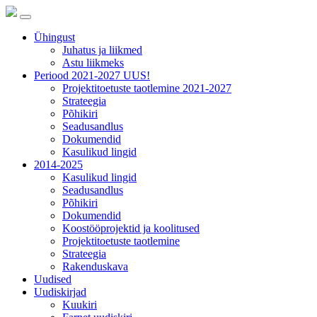
Ühingust
Juhatus ja liikmed
Astu liikmeks
Periood 2021-2027 UUS!
Projektitoetuste taotlemine 2021-2027
Strateegia
Põhikiri
Seadusandlus
Dokumendid
Kasulikud lingid
2014-2025
Kasulikud lingid
Seadusandlus
Põhikiri
Dokumendid
Koostööprojektid ja koolitused
Projektitoetuste taotlemine
Strateegia
Rakenduskava
Uudised
Uudiskirjad
Kuukiri