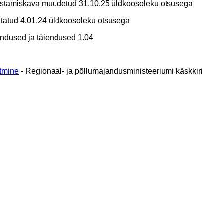
stamiskava muudetud 31.10.25 üldkoosoleku otsusega
itatud 4.01.24 üldkoosoleku otsusega
andused ja täiendused 1.04
itmine
- Regionaal- ja põllumajandusministeeriumi käskkiri