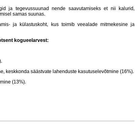
rgid ja tegevussuunad nende saavutamiseks et nii kalurid,
damisel samas suunas.
mis- ja külastuskoht, kus toimib veealade mitmekesine ja
tsent kogueelarvest:
.
ine, keskkonda säästvate lahenduste kasutuselevõtmine (16%).
imine (13%).