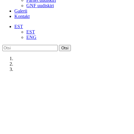
Farnet uudiskiri
GNF uudiskiri
Galerii
Kontakt
EST
EST
ENG
Otsi