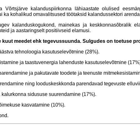
a Võrtsjärve kalanduspiirkonna lähiaastate olulised eesmä
 kui ka kohalikud omavalitsused töötaksid kalandussektori aren
ugev kalanduskogukond, mainekas ja keskkonnasõbralik ela
id ja aastaringselt positiivseid elamusi.
e kuut meedet ehk tegevussuunda. Sulgudes on toetuse pro
äästva tehnoloogia kasutuselevõtmine (28%).
istamine ja taastuvenergia lahenduste kasutuselevõtmine (17%)
 parendamine ja pakutavate toodete ja teenuste mitmekesistam
arendamine ning looduskeskkonda parendavad tegevuste elluvi
ja kalurkonna sidususe suurendamine (17%).
võimekuse kasvatamine (10%).
ond.