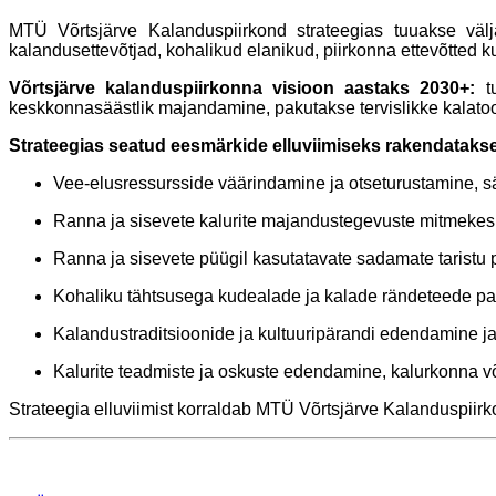
MTÜ Võrtsjärve Kalanduspiirkond strateegias tuuakse välj
kalandusettevõtjad, kohalikud elanikud, piirkonna ettevõtted
Võrtsjärve kalanduspiirkonna visioon aastaks 2030+:
t
keskkonnasäästlik majandamine, pakutakse tervislikke kalatoote
Strateegias seatud eesmärkide elluviimiseks rakendataks
Vee-elusressursside väärindamine ja otseturustamine, s
Ranna ja sisevete kalurite majandustegevuste mitmekes
Ranna ja sisevete püügil kasutatavate sadamate taristu
Kohaliku tähtsusega kudealade ja kalade rändeteede p
Kalandustraditsioonide ja kultuuripärandi edendamine 
Kalurite teadmiste ja oskuste edendamine, kalurkonna 
Strateegia elluviimist korraldab MTÜ Võrtsjärve Kalanduspiirk